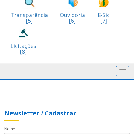
Transparência
Ouvidoria
E-Sic
[5]
[6]
[7]
Licitações
[8]
Toggl
navig
Newsletter / Cadastrar
Nome