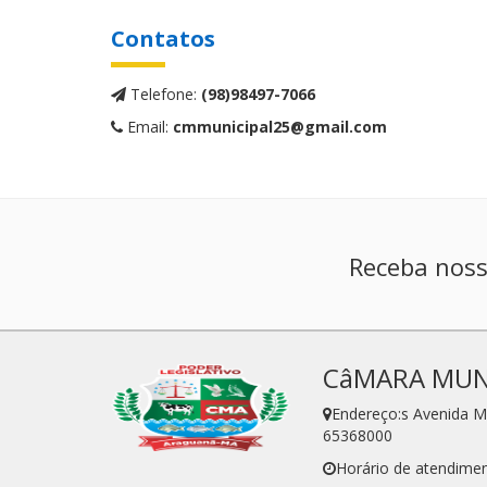
Contatos
Telefone:
(98)98497-7066
Email:
cmmunicipal25@gmail.com
Receba noss
CâMARA MUN
Endereço:s Avenida Ma
65368000
Horário de atendimen